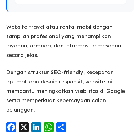
Website travel atau rental mobil dengan
tampilan profesional yang menampilkan
layanan, armada, dan informasi pemesanan
secara jelas.
Dengan struktur SEO-friendly, kecepatan
optimal, dan desain responsif, website ini
membantu meningkatkan visibilitas di Google
serta memperkuat kepercayaan calon
pelanggan.
F
X
Li
W
S
a
n
h
h